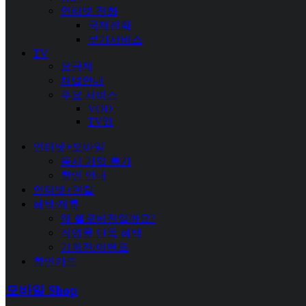
인터넷 전화
국제전화
부가서비스
TV
요금제
채널안내
주요 서비스
VOD
TV앱
인터넷+모바일
동시 가입 특가
할인 안내
인터넷+렌탈
혜택/제휴
왜 헬로비전일까요?
직영몰 단독 혜택
기획전/이벤트
할인카드
모바일 Shop