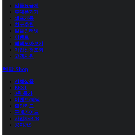
알뜰요금제
휴대폰기기
셀프개통
친구추천
알뜰인터넷
이벤트
혜택모아보기
가입신청조회
고객지원
렌탈 Shop
전체상품
BEST
0원 특가
이벤트/혜택
할인카드
구매가이드
사업자/B2B
공지/AS